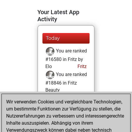
Your Latest App
Activity
Today
You are ranked
#16580 in Fritz by
Elo
Fritz
You are ranked
#18846 in Fritz
Beauty
Wir verwenden Cookies und vergleichbare Technologien,
Freitag,
um bestimmte Funktionen zur Verfügung zu stellen, die
Dezember 23,
Nutzererfahrungen zu verbessern und interessengerechte
2022
Inhalte auszuspielen. Abhängig von ihrem
You achieved a
Verwendungszweck können dabei neben technisch