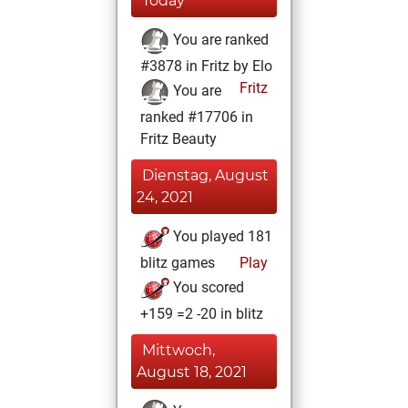
Today
You are ranked
#3878 in Fritz by Elo
Fritz
You are
ranked #17706 in
Fritz Beauty
Dienstag, August
24, 2021
You played 181
blitz games
Play
You scored
+159 =2 -20 in blitz
Mittwoch,
August 18, 2021