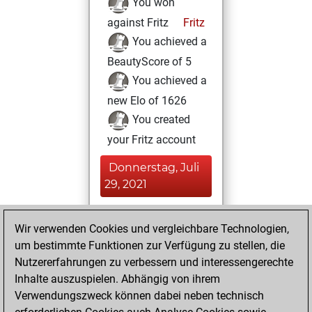
You won
against Fritz
Fritz
You achieved a
BeautyScore of 5
You achieved a
new Elo of 1626
You created
your Fritz account
Donnerstag, Juli
29, 2021
You played 1
Wir verwenden Cookies und vergleichbare Technologien,
bullet games
Play
um bestimmte Funktionen zur Verfügung zu stellen, die
You scored +0
Nutzererfahrungen zu verbessern und interessengerechte
=0 -1 in bullet
Inhalte auszuspielen. Abhängig von ihrem
Verwendungszweck können dabei neben technisch
Montag, Juli 26,