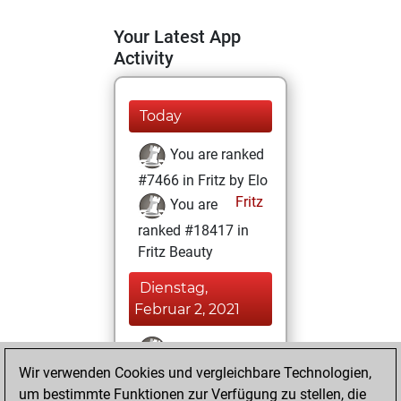
Your Latest App
Activity
Today
You are ranked
#7466 in Fritz by Elo
Fritz
You are
ranked #18417 in
Fritz Beauty
Dienstag,
Februar 2, 2021
You won
Wir verwenden Cookies und vergleichbare Technologien,
against Fritz
Fritz
um bestimmte Funktionen zur Verfügung zu stellen, die
You achieved a