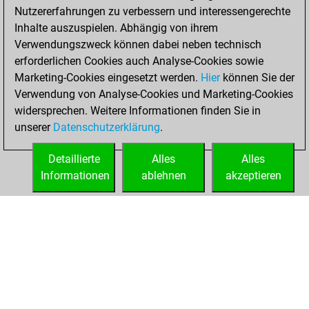
Nutzererfahrungen zu verbessern und interessengerechte
BeautyScore of 4
Inhalte auszuspielen. Abhängig von ihrem
You achieved a
Verwendungszweck können dabei neben technisch
new Elo of 1608
erforderlichen Cookies auch Analyse-Cookies sowie
Marketing-Cookies eingesetzt werden.
Hier
können Sie der
Sonntag, Januar
Verwendung von Analyse-Cookies und Marketing-Cookies
24, 2021
widersprechen. Weitere Informationen finden Sie in
unserer
Datenschutzerklärung
.
You created
your Fritz account
Detaillierte
Alles
Alles
Fritz
Informationen
ablehnen
akzeptieren