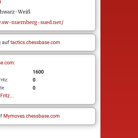
n
chwarz-Weiß
.sw-nuernberg-sued.net/
g auf
tactics.chessbase.com
se.com:
1600
0
ritz:
0
te
ritz...
uf
Mymoves.chessbase.com