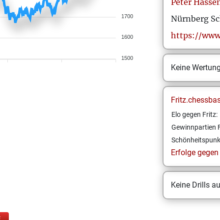
Peter
Hasse
1700
Nürnberg S
https://www
1600
1500
Keine Wertun
Fritz.chessba
Elo gegen Fritz:
Gewinnpartien F
Schönheitspunk
Erfolge gegen F
Keine Drills a
E