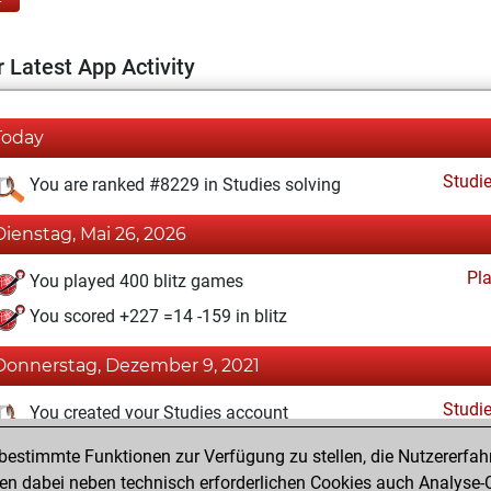
 Latest App Activity
Today
Studi
You are ranked #8229 in Studies solving
Dienstag, Mai 26, 2026
Pl
You played 400 blitz games
You scored +227 =14 -159 in blitz
Donnerstag, Dezember 9, 2021
Studi
You created your Studies account
estimmte Funktionen zur Verfügung zu stellen, die Nutzererfah
Mittwoch, Juli 21, 2021
 dabei neben technisch erforderlichen Cookies auch Analyse-C