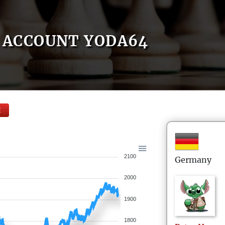
ACCOUNT YODA64
E
2100
Germany
2000
1900
1800