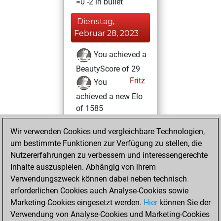
=0 -2 in bullet
Dienstag,
Februar 28, 2023
You achieved a
BeautyScore of 29
Fritz
You
achieved a new Elo
of 1585
Donnerstag,
Wir verwenden Cookies und vergleichbare Technologien,
Februar 16, 2023
um bestimmte Funktionen zur Verfügung zu stellen, die
Nutzererfahrungen zu verbessern und interessengerechte
You won
Inhalte auszuspielen. Abhängig von ihrem
against Fritz
Fritz
Verwendungszweck können dabei neben technisch
erforderlichen Cookies auch Analyse-Cookies sowie
Dienstag,
Marketing-Cookies eingesetzt werden.
Hier
können Sie der
November 22,
Verwendung von Analyse-Cookies und Marketing-Cookies
2022