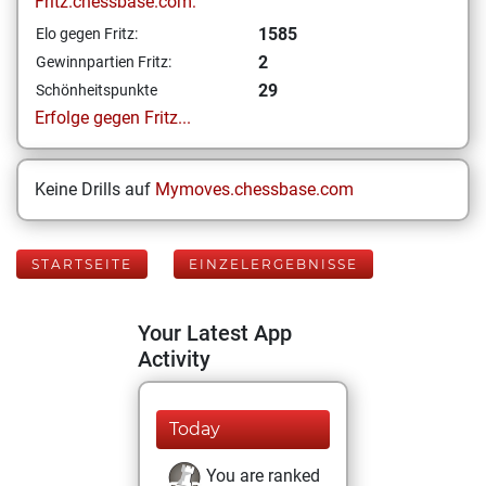
Fritz.chessbase.com:
1585
Elo gegen Fritz:
2
Gewinnpartien Fritz:
29
Schönheitspunkte
Erfolge gegen Fritz...
Keine Drills auf
Mymoves.chessbase.com
STARTSEITE
EINZELERGEBNISSE
Your Latest App
Activity
Today
You are ranked