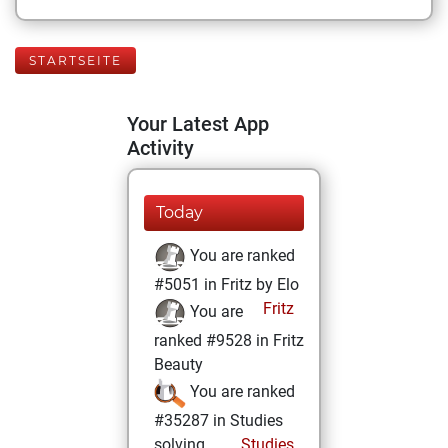
STARTSEITE
Your Latest App
Activity
Today
You are ranked
#5051 in Fritz by Elo
Fritz
You are
ranked #9528 in Fritz
Beauty
You are ranked
#35287 in Studies
solving
Studies