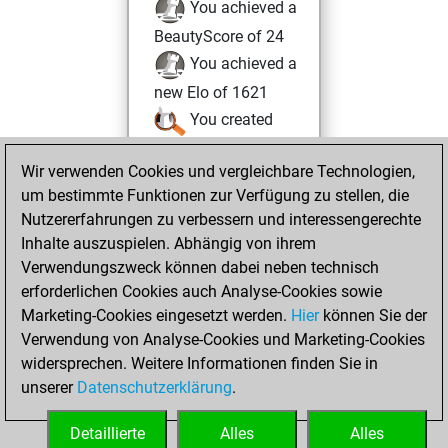
You achieved a
BeautyScore of 24
You achieved a
new Elo of 1621
You created
your Studies account
Wir verwenden Cookies und vergleichbare Technologien,
Studies
Montag,
um bestimmte Funktionen zur Verfügung zu stellen, die
April 7, 2025
Nutzererfahrungen zu verbessern und interessengerechte
Inhalte auszuspielen. Abhängig von ihrem
You created
Verwendungszweck können dabei neben technisch
your Fritz account
erforderlichen Cookies auch Analyse-Cookies sowie
Fritz
Marketing-Cookies eingesetzt werden.
Hier
können Sie der
Samstag,
Verwendung von Analyse-Cookies und Marketing-Cookies
April 5, 2025
widersprechen. Weitere Informationen finden Sie in
unserer
Datenschutzerklärung
.
You had a best
sprint of 24 positions
Detaillierte
Alles
Alles
Tactics