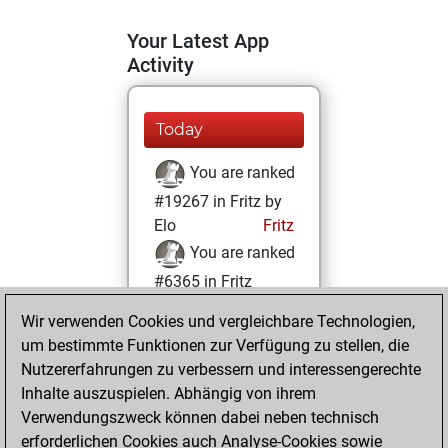
Your Latest App
Activity
Today
You are ranked
#19267 in Fritz by
Elo
Fritz
You are ranked
#6365 in Fritz
Beauty
Wir verwenden Cookies und vergleichbare Technologien,
um bestimmte Funktionen zur Verfügung zu stellen, die
Montag, Februar
Nutzererfahrungen zu verbessern und interessengerechte
8, 2021
Inhalte auszuspielen. Abhängig von ihrem
You achieved a
Verwendungszweck können dabei neben technisch
erforderlichen Cookies auch Analyse-Cookies sowie
BeautyScore of 43