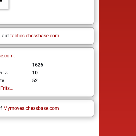
g auf
tactics.chessbase.com
se.com:
1626
10
ritz:
52
te
ritz...
uf
Mymoves.chessbase.com