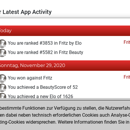
 Latest App Activity
Today
Fri
You are ranked #3853 in Fritz by Elo
You are ranked #5582 in Fritz Beauty
Sonntag, November 29, 2020
Fri
You won against Fritz
You achieved a BeautyScore of 52
You achieved a new Elo of 1626
estimmte Funktionen zur Verfügung zu stellen, die Nutzererfah
Mittwoch, November 25, 2020
 dabei neben technisch erforderlichen Cookies auch Analyse-C
Fri
ng-Cookies widersprechen. Weitere Informationen finden Sie in
You created your Fritz account