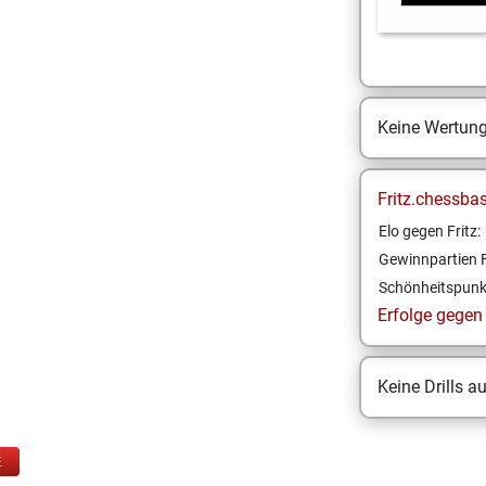
Keine Wertun
Fritz.chessba
Elo gegen Fritz:
Gewinnpartien F
Schönheitspunk
Erfolge gegen F
Keine Drills a
E