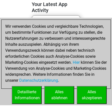
Your Latest App
Activity
Wir verwenden Cookies und vergleichbare Technologien,
Sonntag, Mai 31,
um bestimmte Funktionen zur Verfügung zu stellen, die
2026
Nutzererfahrungen zu verbessern und interessengerechte
You totalled
Inhalte auszuspielen. Abhängig von ihrem
Verwendungszweck können dabei neben technisch
425 tactics positions
erforderlichen Cookies auch Analyse-Cookies sowie
Tactics
You
Marketing-Cookies eingesetzt werden.
Hier
können Sie der
solved 262 tactics
Verwendung von Analyse-Cookies und Marketing-Cookies
positions
widersprechen. Weitere Informationen finden Sie in
You achieved
unserer
Datenschutzerklärung
.
an Elo of 2250 in
tactics positions
Detaillierte
Alles
Alles
Informationen
ablehnen
akzeptieren