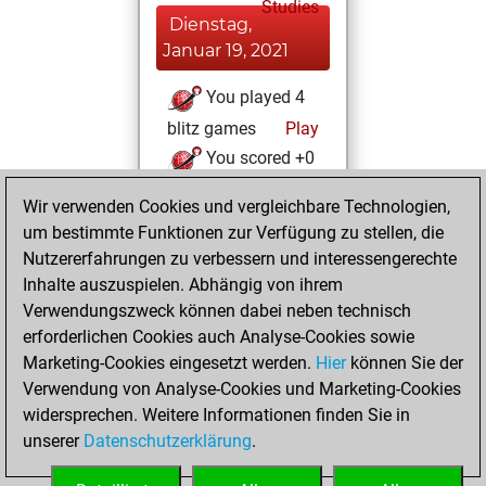
Studies
Dienstag,
Januar 19, 2021
You played 4
blitz games
Play
You scored +0
=0 -4 in blitz
Wir verwenden Cookies und vergleichbare Technologien,
um bestimmte Funktionen zur Verfügung zu stellen, die
Sonntag, Januar
Nutzererfahrungen zu verbessern und interessengerechte
17, 2021
Inhalte auszuspielen. Abhängig von ihrem
You achieved a
Verwendungszweck können dabei neben technisch
erforderlichen Cookies auch Analyse-Cookies sowie
BeautyScore of 21
Marketing-Cookies eingesetzt werden.
Fritz
Hier
können Sie der
You
Verwendung von Analyse-Cookies und Marketing-Cookies
achieved a new Elo
widersprechen. Weitere Informationen finden Sie in
of 1579
unserer
Datenschutzerklärung
.
You created
your Fritz account