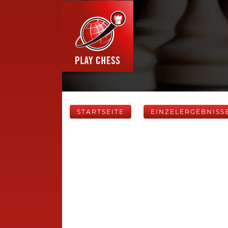
STARTSEITE
EINZELERGEBNISS