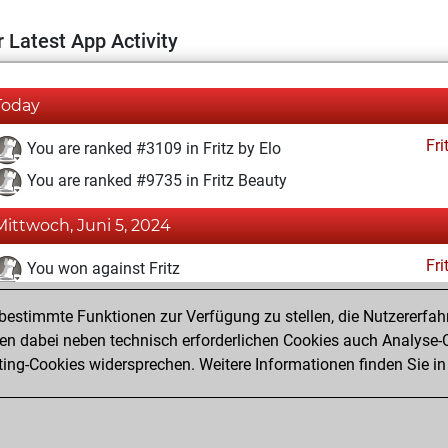
 Latest App Activity
Today
Fri
You are ranked #3109 in Fritz by Elo
You are ranked #9735 in Fritz Beauty
Mittwoch, Juni 5, 2024
Fri
You won against Fritz
You achieved a BeautyScore of 23
estimmte Funktionen zur Verfügung zu stellen, die Nutzererfah
You achieved a new Elo of 1637
 dabei neben technisch erforderlichen Cookies auch Analyse-C
ng-Cookies widersprechen. Weitere Informationen finden Sie in
You created your Fritz account