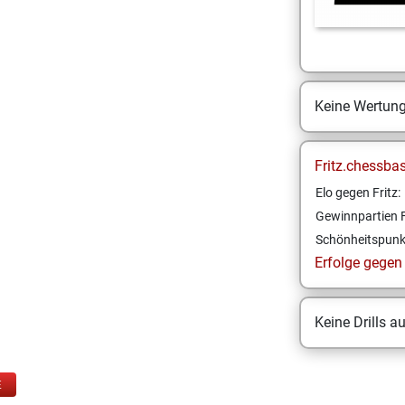
Keine Wertun
Fritz.chessba
Elo gegen Fritz:
Gewinnpartien F
Schönheitspunk
Erfolge gegen F
Keine Drills a
E