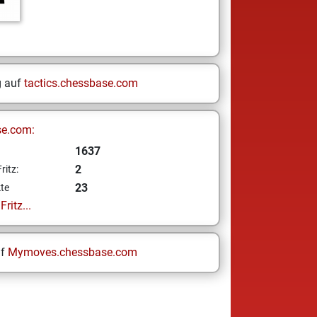
g auf
tactics.chessbase.com
se.com:
1637
2
ritz:
23
te
ritz...
uf
Mymoves.chessbase.com