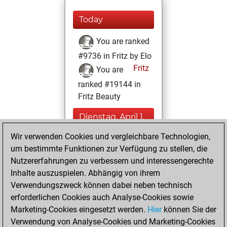
Today
You are ranked
#9736 in Fritz by Elo
Fritz
You are
ranked #19144 in
Fritz Beauty
Dienstag, April 1,
2025
Wir verwenden Cookies und vergleichbare Technologien,
um bestimmte Funktionen zur Verfügung zu stellen, die
You played 6
Nutzererfahrungen zu verbessern und interessengerechte
blitz games
Play
Inhalte auszuspielen. Abhängig von ihrem
You scored +0
Verwendungszweck können dabei neben technisch
=0 -6 in blitz
erforderlichen Cookies auch Analyse-Cookies sowie
Marketing-Cookies eingesetzt werden.
Hier
können Sie der
Sonntag, März 30,
Verwendung von Analyse-Cookies und Marketing-Cookies
2025