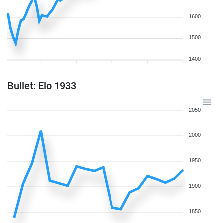
1600
1500
1400
Bullet: Elo 1933
2050
2000
1950
1900
1850