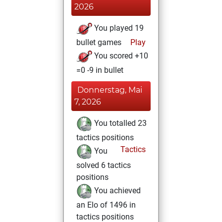
2026
You played 19
bullet games
Play
You scored +10
=0 -9 in bullet
Donnerstag, Mai
7, 2026
You totalled 23
tactics positions
Tactics
You
solved 6 tactics
positions
You achieved
an Elo of 1496 in
tactics positions