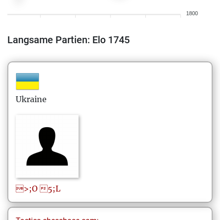
1800
Langsame Partien: Elo 1745
Ukraine
>;O
5;L