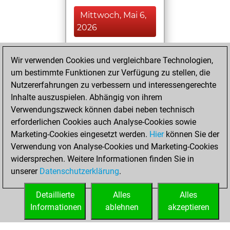
Mittwoch, Mai 6,
2026
You played 67
Wir verwenden Cookies und vergleichbare Technologien,
blitz games
Play
um bestimmte Funktionen zur Verfügung zu stellen, die
You scored +42
Nutzererfahrungen zu verbessern und interessengerechte
=4 -21 in blitz
Inhalte auszuspielen. Abhängig von ihrem
Verwendungszweck können dabei neben technisch
Mittwoch,
erforderlichen Cookies auch Analyse-Cookies sowie
August 29, 2018
Marketing-Cookies eingesetzt werden.
Hier
können Sie der
Verwendung von Analyse-Cookies und Marketing-Cookies
You played 1
widersprechen. Weitere Informationen finden Sie in
slow games
Play
unserer
Datenschutzerklärung
.
You scored +1
=0 -0 in slow games
Detaillierte
Alles
Alles
Informationen
ablehnen
akzeptieren