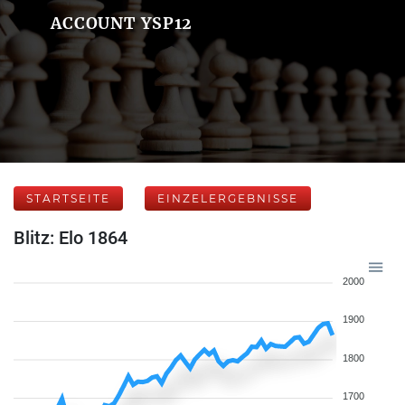
ACCOUNT YSP12
STARTSEITE
EINZELERGEBNISSE
Blitz: Elo 1864
2000
1900
1800
1700