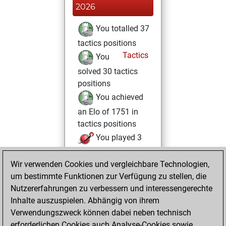
2026
You totalled 37
tactics positions
Tactics
You
solved 30 tactics
positions
You achieved
an Elo of 1751 in
tactics positions
You played 3
blitz games
Play
Wir verwenden Cookies und vergleichbare Technologien,
You scored +0
um bestimmte Funktionen zur Verfügung zu stellen, die
=1 -2 in blitz
Nutzererfahrungen zu verbessern und interessengerechte
You played 1
Inhalte auszuspielen. Abhängig von ihrem
bullet games
Verwendungszweck können dabei neben technisch
You scored +1
erforderlichen Cookies auch Analyse-Cookies sowie