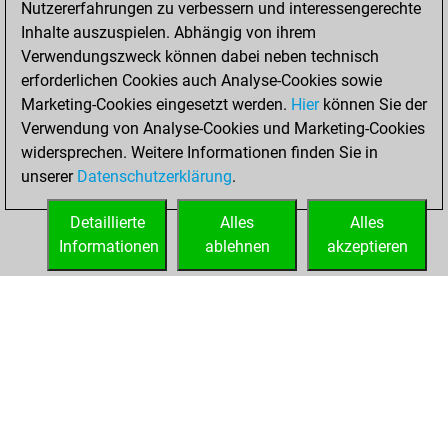
Nutzererfahrungen zu verbessern und interessengerechte
Fritz
You
Inhalte auszuspielen. Abhängig von ihrem
achieved a new Elo
Verwendungszweck können dabei neben technisch
of 1590
erforderlichen Cookies auch Analyse-Cookies sowie
Marketing-Cookies eingesetzt werden.
Hier
können Sie der
Samstag, April 24,
Verwendung von Analyse-Cookies und Marketing-Cookies
2021
widersprechen. Weitere Informationen finden Sie in
unserer
Datenschutzerklärung
.
You created
your Fritz account
Detaillierte
Alles
Alles
Fritz
Informationen
ablehnen
akzeptieren