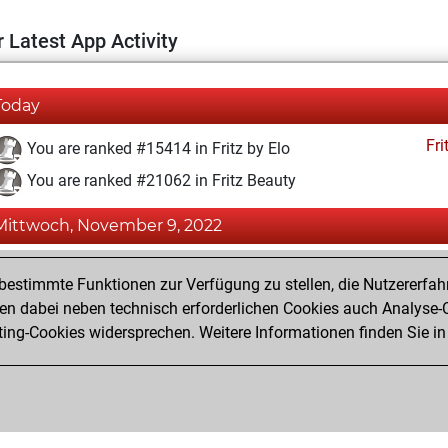
 Latest App Activity
Today
Fri
You are ranked #15414 in Fritz by Elo
You are ranked #21062 in Fritz Beauty
Mittwoch, November 9, 2022
Fri
You achieved a BeautyScore of 2
estimmte Funktionen zur Verfügung zu stellen, die Nutzererfah
You achieved a new Elo of 1587
 dabei neben technisch erforderlichen Cookies auch Analyse-C
ng-Cookies widersprechen. Weitere Informationen finden Sie in
You created your Fritz account