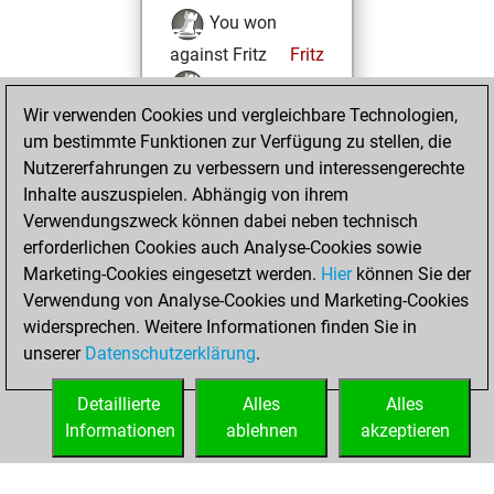
You won
against Fritz
Fritz
You achieved a
Wir verwenden Cookies und vergleichbare Technologien,
BeautyScore of 15
um bestimmte Funktionen zur Verfügung zu stellen, die
You achieved a
Nutzererfahrungen zu verbessern und interessengerechte
new Elo of 1636
Inhalte auszuspielen. Abhängig von ihrem
You created
Verwendungszweck können dabei neben technisch
your Fritz account
erforderlichen Cookies auch Analyse-Cookies sowie
Marketing-Cookies eingesetzt werden.
Hier
können Sie der
Freitag,
Verwendung von Analyse-Cookies und Marketing-Cookies
November 1, 2024
widersprechen. Weitere Informationen finden Sie in
unserer
Datenschutzerklärung
.
You created
your Studies account
Detaillierte
Alles
Alles
Studies
Informationen
ablehnen
akzeptieren