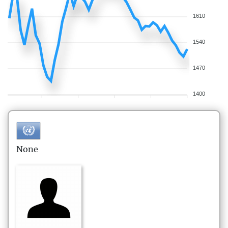
1610
1540
1470
1400
None