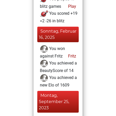
blitz games
Play
You scored +19
=2 -26 in blitz
Sonntag, Februar
16, 2025
You won
against Fritz
Fritz
You achieved a
BeautyScore of 14
You achieved a
new Elo of 1609
Montag,
September 25,
2023