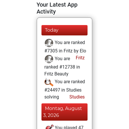
Your Latest App
Activity
Today
You are ranked
#7305 in Fritz by Elo
Fritz
You are
ranked #12738 in
Fritz Beauty
You are ranked
#24497 in Studies
solving
Studies
Montag, August
3, 2026
You played 47