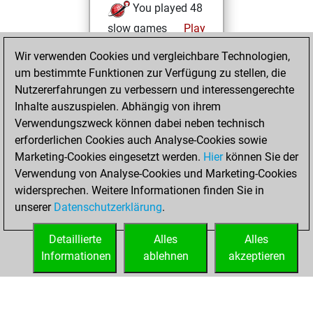
You played 48
slow games
Play
You scored +20
Wir verwenden Cookies und vergleichbare Technologien,
=6 -22 in slow games
um bestimmte Funktionen zur Verfügung zu stellen, die
Nutzererfahrungen zu verbessern und interessengerechte
Sonntag,
Inhalte auszuspielen. Abhängig von ihrem
September 3,
Verwendungszweck können dabei neben technisch
2023
erforderlichen Cookies auch Analyse-Cookies sowie
Marketing-Cookies eingesetzt werden.
Hier
können Sie der
You created
Verwendung von Analyse-Cookies und Marketing-Cookies
your Fritz account
widersprechen. Weitere Informationen finden Sie in
Fritz
You
unserer
Datenschutzerklärung
.
created your Studies
account
Studies
Detaillierte
Alles
Alles
Informationen
ablehnen
akzeptieren