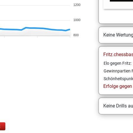
1200
1000
Keine Wertun
800
Fritz.chessba
Elo gegen Fritz:
Gewinnpartien F
Schönheitspunk
Erfolge gegen F
Keine Drills a
E