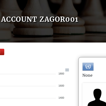
ACCOUNT ZAGOR001
E
1800
None
1600
1400