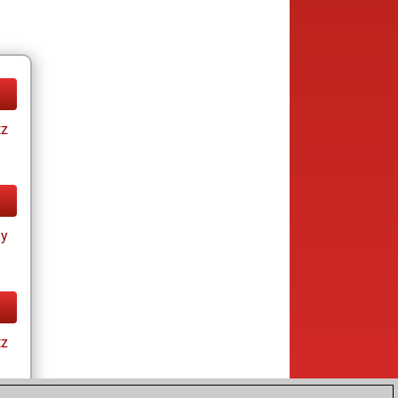
tz
ay
tz