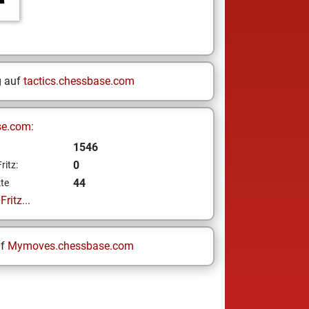
g auf
tactics.chessbase.com
se.com:
1546
0
ritz:
44
te
ritz...
uf
Mymoves.chessbase.com