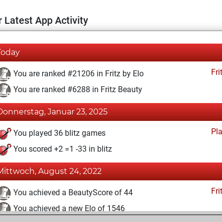
 Latest App Activity
Today
Fri
You are ranked #21206 in Fritz by Elo
You are ranked #6288 in Fritz Beauty
Donnerstag, Januar 23, 2025
Pl
You played 36 blitz games
You scored +2 =1 -33 in blitz
Mittwoch, August 24, 2022
Fri
You achieved a BeautyScore of 44
You achieved a new Elo of 1546