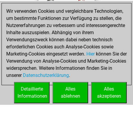
Fritz
You
Wir verwenden Cookies und vergleichbare Technologien,
achieved a new Elo
um bestimmte Funktionen zur Verfügung zu stellen, die
of 1575
Nutzererfahrungen zu verbessern und interessengerechte
You created
Inhalte auszuspielen. Abhängig von ihrem
your Fritz account
Verwendungszweck können dabei neben technisch
You played 1
erforderlichen Cookies auch Analyse-Cookies sowie
blitz games
Play
Marketing-Cookies eingesetzt werden.
Hier
können Sie der
You scored +0
Verwendung von Analyse-Cookies und Marketing-Cookies
widersprechen. Weitere Informationen finden Sie in
=0 -1 in blitz
unserer
Datenschutzerklärung
.
You created
your Studies account
Detaillierte
Alles
Alles
Studies
Informationen
ablehnen
akzeptieren