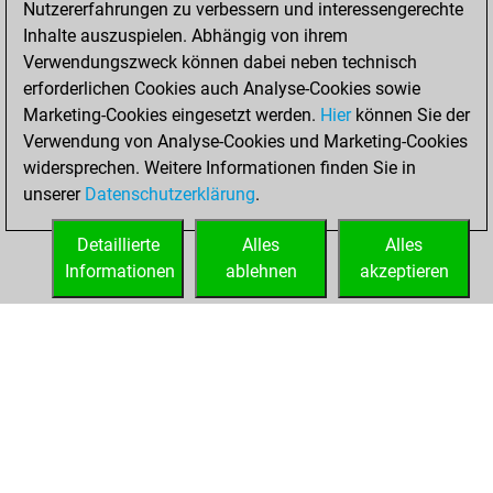
Nutzererfahrungen zu verbessern und interessengerechte
Fritz
You
Inhalte auszuspielen. Abhängig von ihrem
achieved a new Elo
Verwendungszweck können dabei neben technisch
of 1573
erforderlichen Cookies auch Analyse-Cookies sowie
Marketing-Cookies eingesetzt werden.
Hier
können Sie der
Samstag, März 13,
Verwendung von Analyse-Cookies und Marketing-Cookies
2021
widersprechen. Weitere Informationen finden Sie in
unserer
Datenschutzerklärung
.
You created
your Fritz account
Detaillierte
Alles
Alles
Fritz
Informationen
ablehnen
akzeptieren