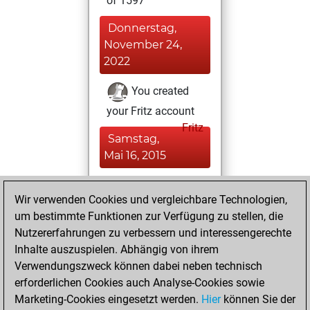
of 1597
Donnerstag,
November 24,
2022
You created
your Fritz account
Fritz
Samstag,
Mai 16, 2015
You played 100
Wir verwenden Cookies und vergleichbare Technologien,
slow games
Play
um bestimmte Funktionen zur Verfügung zu stellen, die
You scored +52
Nutzererfahrungen zu verbessern und interessengerechte
=2 -46 in slow games
Inhalte auszuspielen. Abhängig von ihrem
Verwendungszweck können dabei neben technisch
Samstag, Mai 31,
erforderlichen Cookies auch Analyse-Cookies sowie
2014
Marketing-Cookies eingesetzt werden.
Hier
können Sie der