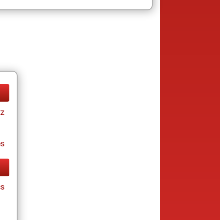
tz
es
cs