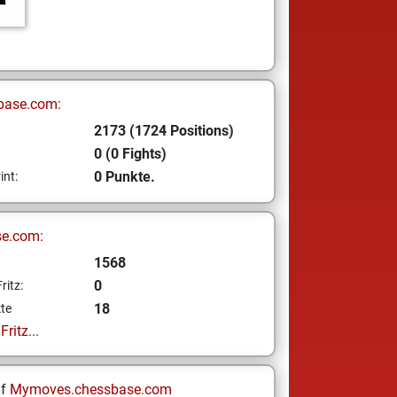
base.com:
2173 (1724 Positions)
0 (0 Fights)
0 Punkte.
int:
se.com:
1568
0
ritz:
18
te
ritz...
uf
Mymoves.chessbase.com