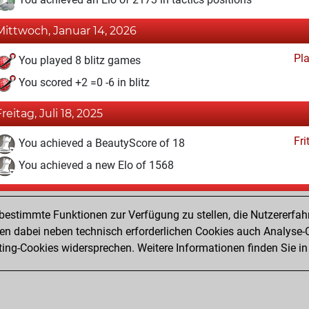
Mittwoch, Januar 14, 2026
Pl
You played 8 blitz games
You scored +2 =0 -6 in blitz
Freitag, Juli 18, 2025
Fri
You achieved a BeautyScore of 18
You achieved a new Elo of 1568
Freitag, April 4, 2025
estimmte Funktionen zur Verfügung zu stellen, die Nutzererfah
Fri
You created your Fritz account
 dabei neben technisch erforderlichen Cookies auch Analyse-C
Studi
ng-Cookies widersprechen. Weitere Informationen finden Sie in
You created your Studies account