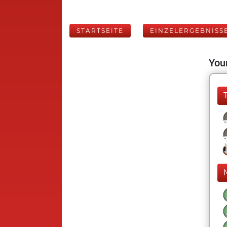
STARTSEITE
EINZELERGEBNISS
Your