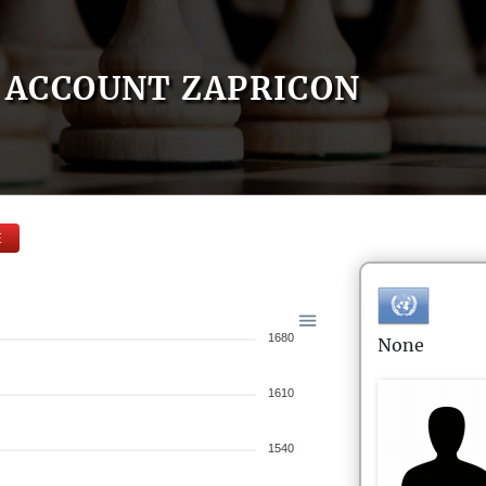
ACCOUNT ZAPRICON
E
1680
None
1610
1540