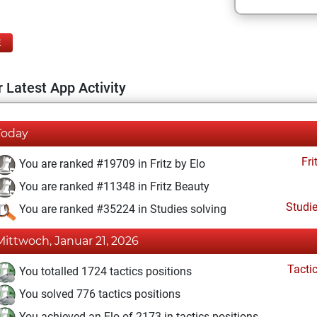
E
 Latest App Activity
Today
Fri
You are ranked #19709 in Fritz by Elo
You are ranked #11348 in Fritz Beauty
Studi
You are ranked #35224 in Studies solving
Mittwoch, Januar 21, 2026
Tacti
You totalled 1724 tactics positions
You solved 776 tactics positions
You achieved an Elo of 2173 in tactics positions