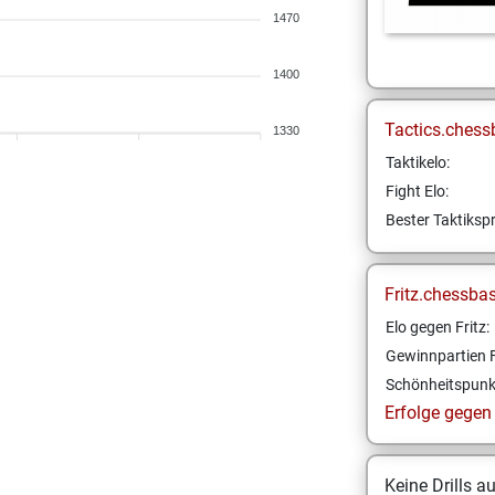
1470
1400
Tactics.chess
1330
Taktikelo:
Fight Elo:
Bester Taktikspr
Fritz.chessba
Elo gegen Fritz:
Gewinnpartien F
Schönheitspunk
Erfolge gegen F
Keine Drills a