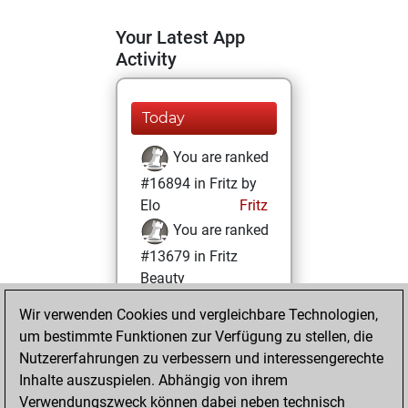
Your Latest App
Activity
Today
You are ranked
#16894 in Fritz by
Elo
Fritz
You are ranked
#13679 in Fritz
Beauty
Wir verwenden Cookies und vergleichbare Technologien,
Samstag,
um bestimmte Funktionen zur Verfügung zu stellen, die
September 30,
Nutzererfahrungen zu verbessern und interessengerechte
2023
Inhalte auszuspielen. Abhängig von ihrem
You achieved a
Verwendungszweck können dabei neben technisch