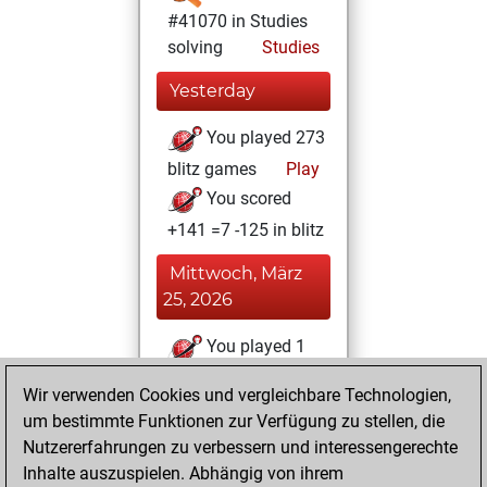
#41070 in Studies
solving
Studies
Yesterday
You played 273
blitz games
Play
You scored
+141 =7 -125 in blitz
Mittwoch, März
25, 2026
You played 1
bullet games
Play
Wir verwenden Cookies und vergleichbare Technologien,
You scored +1
um bestimmte Funktionen zur Verfügung zu stellen, die
=0 -0 in bullet
Nutzererfahrungen zu verbessern und interessengerechte
Inhalte auszuspielen. Abhängig von ihrem
Samstag, März 14,