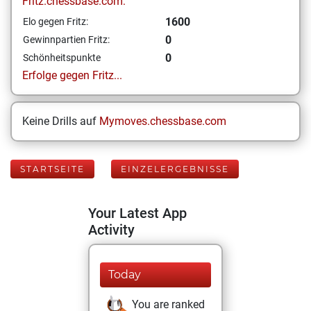
Fritz.chessbase.com:
1600
Elo gegen Fritz:
0
Gewinnpartien Fritz:
0
Schönheitspunkte
Erfolge gegen Fritz...
Keine Drills auf
Mymoves.chessbase.com
STARTSEITE
EINZELERGEBNISSE
Your Latest App
Activity
Today
You are ranked