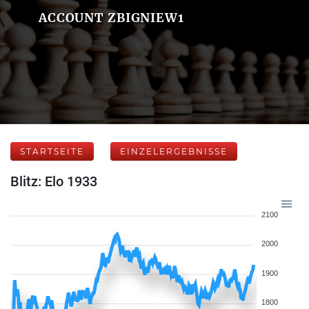
ACCOUNT ZBIGNIEW1
STARTSEITE
EINZELERGEBNISSE
Blitz: Elo 1933
2100
2000
1900
1800