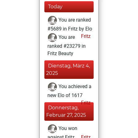
Today
You are ranked
#5689 in Fritz by Elo
Fritz
You are
ranked #23279 in
Fritz Beauty
Dienstag, März 4,
2025
You achieved a
new Elo of 1617
Fritz
Donnerstag,
Februar 27, 2025
You won
against Fritz
Fritz