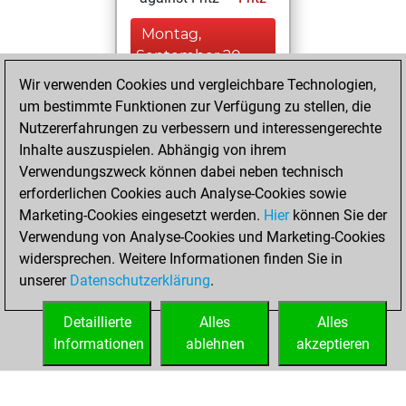
Montag,
September 20,
2021
Wir verwenden Cookies und vergleichbare Technologien,
um bestimmte Funktionen zur Verfügung zu stellen, die
You created
Nutzererfahrungen zu verbessern und interessengerechte
your Fritz account
Inhalte auszuspielen. Abhängig von ihrem
Fritz
Verwendungszweck können dabei neben technisch
Dienstag,
erforderlichen Cookies auch Analyse-Cookies sowie
März 31, 2020
Marketing-Cookies eingesetzt werden.
Hier
können Sie der
Verwendung von Analyse-Cookies und Marketing-Cookies
You played 206
widersprechen. Weitere Informationen finden Sie in
blitz games
Play
unserer
Datenschutzerklärung
.
You scored
+107 =18 -81 in blitz
Detaillierte
Alles
Alles
Informationen
ablehnen
akzeptieren