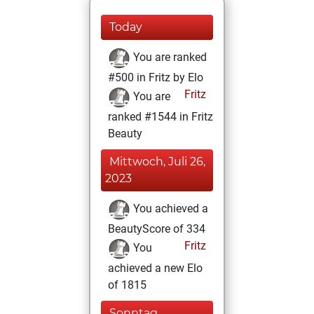
Today
You are ranked
#500 in Fritz by Elo
Fritz
You are
ranked #1544 in Fritz
Beauty
Mittwoch, Juli 26,
2023
You achieved a
BeautyScore of 334
Fritz
You
achieved a new Elo
of 1815
Sonntag,