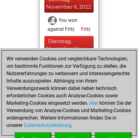
November 6, 2022
You won
against Fritz
Fritz
Dienstag,
November 24,
2020
Wir verwenden Cookies und vergleichbare Technologien,
um bestimmte Funktionen zur Verfügung zu stellen, die
You created
Nutzererfahrungen zu verbessern und interessengerechte
your Fritz account
Inhalte auszuspielen. Abhängig von ihrem
Fritz
Verwendungszweck können dabei neben technisch
Montag,
erforderlichen Cookies auch Analyse-Cookies sowie
Dezember 14, 2015
Marketing-Cookies eingesetzt werden.
Hier
können Sie der
Verwendung von Analyse-Cookies und Marketing-Cookies
You played 4
widersprechen. Weitere Informationen finden Sie in
blitz games
Play
unserer
Datenschutzerklärung
.
You scored +2
=0 -2 in blitz