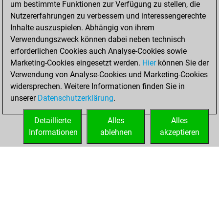
um bestimmte Funktionen zur Verfügung zu stellen, die
Fritz
You
Nutzererfahrungen zu verbessern und interessengerechte
achieved a new Elo
Inhalte auszuspielen. Abhängig von ihrem
of 1407
Verwendungszweck können dabei neben technisch
erforderlichen Cookies auch Analyse-Cookies sowie
Samstag,
Marketing-Cookies eingesetzt werden.
Hier
können Sie der
September 17,
Verwendung von Analyse-Cookies und Marketing-Cookies
2022
widersprechen. Weitere Informationen finden Sie in
unserer
Datenschutzerklärung
.
You created
your Fritz account
Detaillierte
Alles
Alles
Fritz
Informationen
ablehnen
akzeptieren