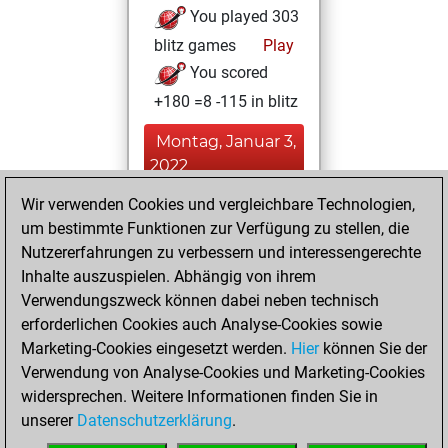
You played 303
blitz games
Play
You scored
+180 =8 -115 in blitz
Montag, Januar 3,
2022
Wir verwenden Cookies und vergleichbare Technologien,
You achieved a
um bestimmte Funktionen zur Verfügung zu stellen, die
BeautyScore of 7
Nutzererfahrungen zu verbessern und interessengerechte
Fritz
You
Inhalte auszuspielen. Abhängig von ihrem
achieved a new Elo
Verwendungszweck können dabei neben technisch
of 1590
erforderlichen Cookies auch Analyse-Cookies sowie
Marketing-Cookies eingesetzt werden.
Hier
können Sie der
Freitag,
Verwendung von Analyse-Cookies und Marketing-Cookies
Dezember 10, 2021
widersprechen. Weitere Informationen finden Sie in
unserer
Datenschutzerklärung
.
You created