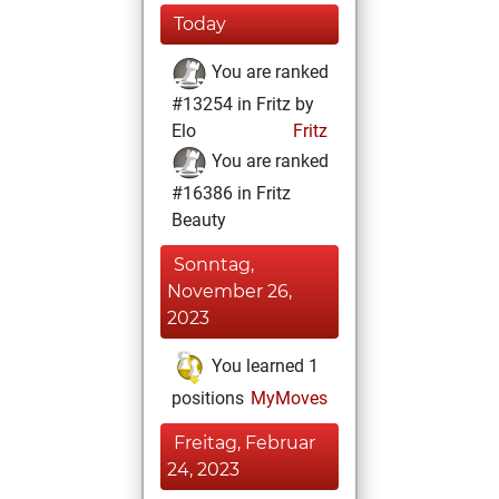
Today
You are ranked
#13254 in Fritz by
Elo
Fritz
You are ranked
#16386 in Fritz
Beauty
Sonntag,
November 26,
2023
You learned 1
positions
MyMoves
Freitag, Februar
24, 2023