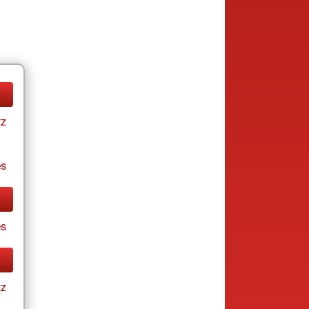
tz
es
s
tz