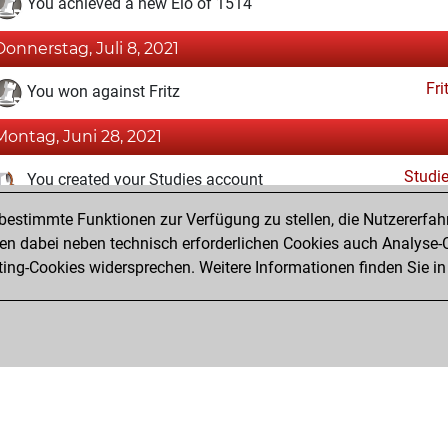
You achieved a new Elo of 1514
Donnerstag, Juli 8, 2021
Fri
You won against Fritz
Montag, Juni 28, 2021
Studi
You created your Studies account
estimmte Funktionen zur Verfügung zu stellen, die Nutzererfah
Sonntag, Juni 27, 2021
 dabei neben technisch erforderlichen Cookies auch Analyse-C
Fri
ng-Cookies widersprechen. Weitere Informationen finden Sie in
You created your Fritz account