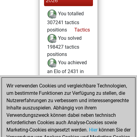
2026
You totalled
307241 tactics
positions
Tactics
You solved
198427 tactics
positions
You achieved
an Elo of 2431 in
tactics positions
Wir verwenden Cookies und vergleichbare Technologien,
Samstag, Juli 24,
um bestimmte Funktionen zur Verfügung zu stellen, die
2021
Nutzererfahrungen zu verbessern und interessengerechte
Inhalte auszuspielen. Abhängig von ihrem
You created
Verwendungszweck können dabei neben technisch
your Fritz account
erforderlichen Cookies auch Analyse-Cookies sowie
Fritz
Marketing-Cookies eingesetzt werden.
Hier
können Sie der
Sonntag,