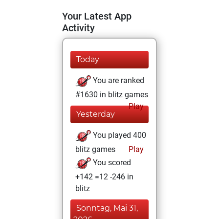
Your Latest App
Activity
Today
You are ranked
#1630 in blitz games
Play
Yesterday
You played 400
blitz games
Play
You scored
+142 =12 -246 in
blitz
Sonntag, Mai 31,