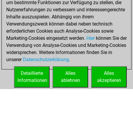
um bestimmte Funktionen zur Verfügung zu stellen, die
BeautyScore of 2
Nutzererfahrungen zu verbessern und interessengerechte
Fritz
You
Inhalte auszuspielen. Abhängig von ihrem
achieved a new Elo
Verwendungszweck können dabei neben technisch
of 1588
erforderlichen Cookies auch Analyse-Cookies sowie
Marketing-Cookies eingesetzt werden.
Hier
können Sie der
Mittwoch, März
Verwendung von Analyse-Cookies und Marketing-Cookies
12, 2025
widersprechen. Weitere Informationen finden Sie in
unserer
Datenschutzerklärung
.
You created
your Fritz account
Detaillierte
Alles
Alles
Fritz
Informationen
ablehnen
akzeptieren