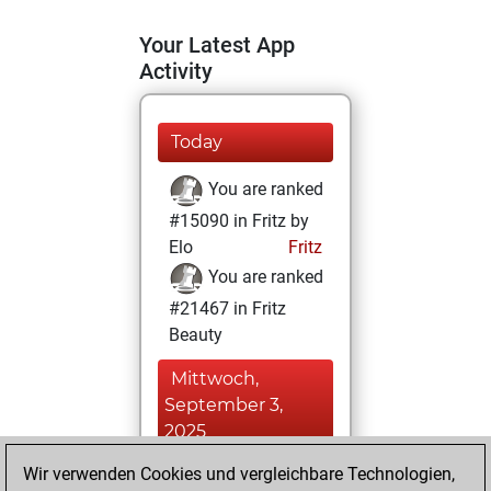
Your Latest App
Activity
Today
You are ranked
#15090 in Fritz by
Elo
Fritz
You are ranked
#21467 in Fritz
Beauty
Mittwoch,
September 3,
2025
Wir verwenden Cookies und vergleichbare Technologien,
You achieved a