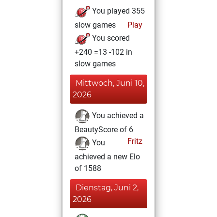
You played 355
slow games
Play
You scored
+240 =13 -102 in
slow games
Mittwoch, Juni 10,
2026
You achieved a
BeautyScore of 6
Fritz
You
achieved a new Elo
of 1588
Dienstag, Juni 2,
2026