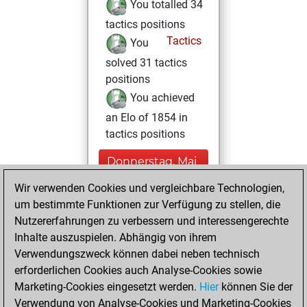
You totalled 34
tactics positions
Tactics
You
solved 31 tactics
positions
You achieved
an Elo of 1854 in
tactics positions
Donnerstag, Mai
21, 2026
Wir verwenden Cookies und vergleichbare Technologien,
um bestimmte Funktionen zur Verfügung zu stellen, die
You played 43
Nutzererfahrungen zu verbessern und interessengerechte
blitz games
Play
Inhalte auszuspielen. Abhängig von ihrem
You scored +15
Verwendungszweck können dabei neben technisch
=1 -27 in blitz
erforderlichen Cookies auch Analyse-Cookies sowie
Marketing-Cookies eingesetzt werden.
Hier
können Sie der
Dienstag,
Verwendung von Analyse-Cookies und Marketing-Cookies