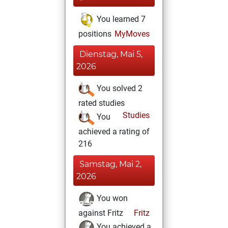
You learned 7
positions
MyMoves
Dienstag, Mai 5,
2026
You solved 2
rated studies
Studies
You
achieved a rating of
216
Samstag, Mai 2,
2026
You won
against Fritz
Fritz
You achieved a