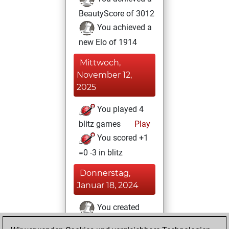
BeautyScore of 3012
You achieved a
new Elo of 1914
Mittwoch,
November 12,
2025
You played 4
blitz games
Play
You scored +1
=0 -3 in blitz
Donnerstag,
Januar 18, 2024
You created
your Fritz account