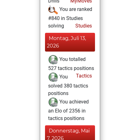
Drills
MyMoves
You are ranked
#840 in Studies
solving
Studies
Montag, Juli 13,
2026
You totalled
527 tactics positions
Tactics
You
solved 380 tactics
positions
You achieved
an Elo of 2356 in
tactics positions
Donnerstag, Mai
7, 2026