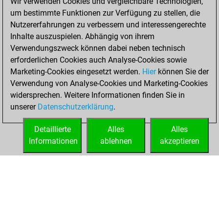
Wir verwenden Cookies und vergleichbare Technologien,
Fritz
You
um bestimmte Funktionen zur Verfügung zu stellen, die
created your Studies
Nutzererfahrungen zu verbessern und interessengerechte
account
Studies
Inhalte auszuspielen. Abhängig von ihrem
Verwendungszweck können dabei neben technisch
Sonntag, Juni 26,
erforderlichen Cookies auch Analyse-Cookies sowie
2016
Marketing-Cookies eingesetzt werden.
Hier
können Sie der
Verwendung von Analyse-Cookies und Marketing-Cookies
You played 1
widersprechen. Weitere Informationen finden Sie in
slow games
Play
unserer
Datenschutzerklärung
.
You scored +0
=0 -1 in slow games
Detaillierte
Alles
Alles
Informationen
ablehnen
akzeptieren