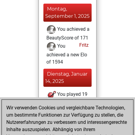
Montag,
September 1, 2025
You achieved a
BeautyScore of 171
Fritz
You
achieved a new Elo
of 1594
Dienstag, Januar
14, 2025
You played 19
slow games
Play
Wir verwenden Cookies und vergleichbare Technologien,
You scored +12
um bestimmte Funktionen zur Verfügung zu stellen, die
=2 -5 in slow games
Nutzererfahrungen zu verbessern und interessengerechte
Inhalte auszuspielen. Abhängig von ihrem
Montag,