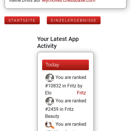
Keine Drills auf
Mymoves.chessbase.com
STARTSEITE
EINZELERGEBNISSE
Your Latest App
Activity
Today
You are ranked
#10832 in Fritz by
Elo
Fritz
You are ranked
#2459 in Fritz
Beauty
You are ranked