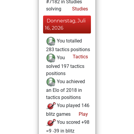
#7182 in Studies
solving
Studies
Donnerstag, Juli
16, 2026
You totalled
283 tactics positions
Tactics
You
solved 197 tactics
positions
You achieved
an Elo of 2018 in
tactics positions
You played 146
blitz games
Play
You scored +98
=9 -39 in blitz