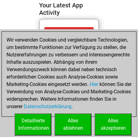
Your Latest App
Activity
Sonntag, Mai 31,
Wir verwenden Cookies und vergleichbare Technologien,
2026
um bestimmte Funktionen zur Verfügung zu stellen, die
You totalled
Nutzererfahrungen zu verbessern und interessengerechte
Inhalte auszuspielen. Abhängig von ihrem
5996 tactics
Verwendungszweck können dabei neben technisch
positions
Tactics
erforderlichen Cookies auch Analyse-Cookies sowie
You solved
Marketing-Cookies eingesetzt werden.
Hier
können Sie der
3360 tactics
Verwendung von Analyse-Cookies und Marketing-Cookies
positions
widersprechen. Weitere Informationen finden Sie in
You achieved
unserer
Datenschutzerklärung
.
an Elo of 2070 in
tactics positions
Detaillierte
Alles
Alles
Informationen
ablehnen
akzeptieren