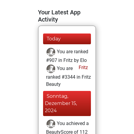
Your Latest App
Activity
Today
You are ranked
#907 in Fritz by Elo
Fritz
You are
ranked #3344 in Fritz
Beauty
Sonntag,
Dezember 15,
2024
You achieved a
BeautyScore of 112