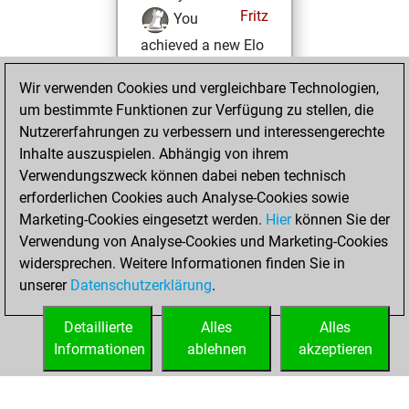
Fritz
You
achieved a new Elo
of 1737
Wir verwenden Cookies und vergleichbare Technologien,
Donnerstag,
um bestimmte Funktionen zur Verfügung zu stellen, die
August 22, 2024
Nutzererfahrungen zu verbessern und interessengerechte
Inhalte auszuspielen. Abhängig von ihrem
You won
Verwendungszweck können dabei neben technisch
against Fritz
Fritz
erforderlichen Cookies auch Analyse-Cookies sowie
Marketing-Cookies eingesetzt werden.
Hier
können Sie der
Montag,
Verwendung von Analyse-Cookies und Marketing-Cookies
Dezember 4, 2023
widersprechen. Weitere Informationen finden Sie in
unserer
Datenschutzerklärung
.
You created
your Fritz account
Detaillierte
Alles
Alles
Fritz
Informationen
ablehnen
akzeptieren