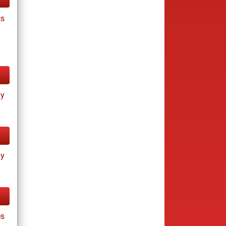
cs
ay
ay
es