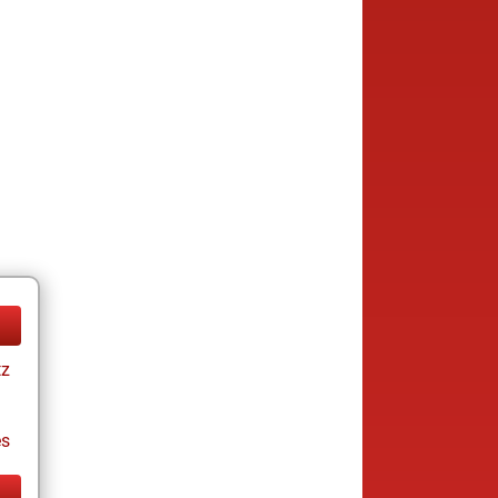
tz
es