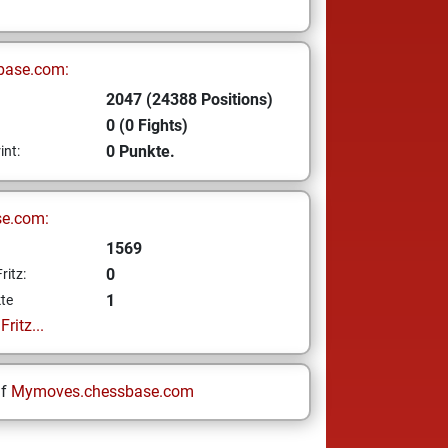
base.com:
2047 (24388 Positions)
0 (0 Fights)
0 Punkte.
int:
se.com:
1569
0
ritz:
1
te
ritz...
uf
Mymoves.chessbase.com