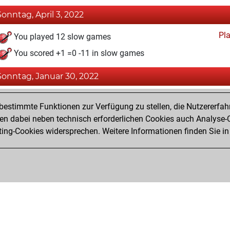
Sonntag, April 3, 2022
Pl
You played 12 slow games
You scored +1 =0 -11 in slow games
Sonntag, Januar 30, 2022
Fri
You achieved a BeautyScore of 1
estimmte Funktionen zur Verfügung zu stellen, die Nutzererfah
You achieved a new Elo of 1569
 dabei neben technisch erforderlichen Cookies auch Analyse-C
ng-Cookies widersprechen. Weitere Informationen finden Sie in
You created your Fritz account