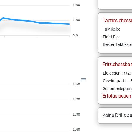
1200
Tactics.chess
1000
Taktikelo:
800
Fight Elo:
Bester Taktikspr
Fritz.chessba
Elo gegen Fritz:
Gewinnpartien F
1650
Schönheitspunk
Erfolge gegen F
1620
1590
Keine Drills a
1560