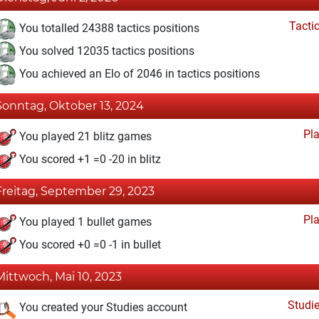
Tacti
You totalled 24388 tactics positions
You solved 12035 tactics positions
You achieved an Elo of 2046 in tactics positions
Sonntag, Oktober 13, 2024
Pl
You played 21 blitz games
You scored +1 =0 -20 in blitz
Freitag, September 29, 2023
Pl
You played 1 bullet games
You scored +0 =0 -1 in bullet
Mittwoch, Mai 10, 2023
Studi
You created your Studies account