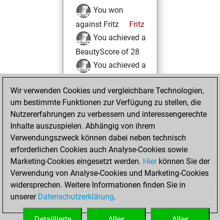
You won
against Fritz
Fritz
You achieved a
BeautyScore of 28
You achieved a
new Elo of 1623
Wir verwenden Cookies und vergleichbare Technologien,
Samstag, Juli 9,
um bestimmte Funktionen zur Verfügung zu stellen, die
2022
Nutzererfahrungen zu verbessern und interessengerechte
Inhalte auszuspielen. Abhängig von ihrem
You created
Verwendungszweck können dabei neben technisch
your Studies account
erforderlichen Cookies auch Analyse-Cookies sowie
Studies
Marketing-Cookies eingesetzt werden.
Hier
können Sie der
Mittwoch,
Verwendung von Analyse-Cookies und Marketing-Cookies
Juni 22, 2022
widersprechen. Weitere Informationen finden Sie in
unserer
Datenschutzerklärung
.
You created
your Fritz account
Detaillierte
Alles
Alles