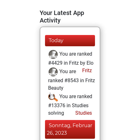
Your Latest App
Activity
Today
You are ranked
#4429 in Fritz by Elo
Fritz
You are
ranked #8543 in Fritz
Beauty
You are ranked
#13376 in Studies
solving
Studies
Sonntag, Februar
26, 2023