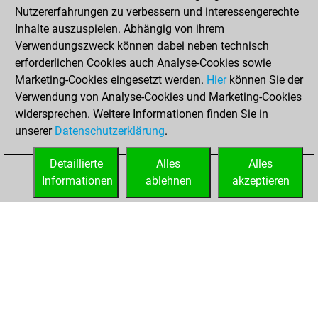
BeautyScore of
Nutzererfahrungen zu verbessern und interessengerechte
18894
Inhalte auszuspielen. Abhängig von ihrem
You achieved a
Verwendungszweck können dabei neben technisch
new Elo of 1754
erforderlichen Cookies auch Analyse-Cookies sowie
Marketing-Cookies eingesetzt werden.
Hier
können Sie der
Dienstag,
Verwendung von Analyse-Cookies und Marketing-Cookies
Oktober 24, 2023
widersprechen. Weitere Informationen finden Sie in
unserer
Datenschutzerklärung
.
You created
your Fritz account
Detaillierte
Alles
Alles
Fritz
Informationen
ablehnen
akzeptieren