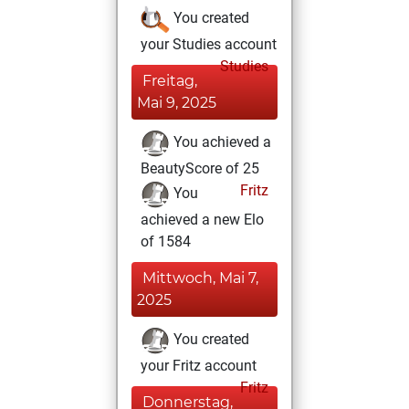
You created
your Studies account
Studies
Freitag,
Mai 9, 2025
You achieved a
BeautyScore of 25
Fritz
You
achieved a new Elo
of 1584
Mittwoch, Mai 7,
2025
You created
your Fritz account
Fritz
Donnerstag,