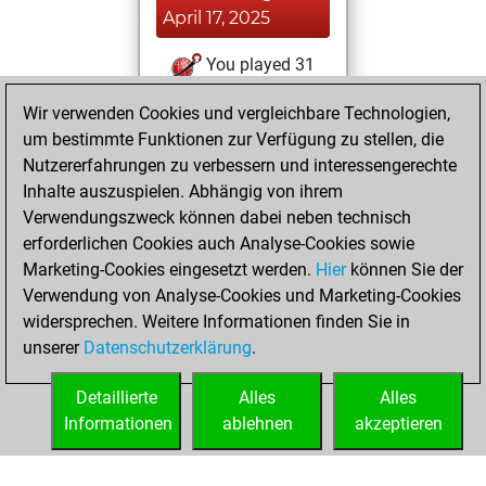
April 17, 2025
You played 31
blitz games
Play
Wir verwenden Cookies und vergleichbare Technologien,
You scored +19
um bestimmte Funktionen zur Verfügung zu stellen, die
=1 -11 in blitz
Nutzererfahrungen zu verbessern und interessengerechte
Inhalte auszuspielen. Abhängig von ihrem
Donnerstag, März
Verwendungszweck können dabei neben technisch
29, 2018
erforderlichen Cookies auch Analyse-Cookies sowie
Marketing-Cookies eingesetzt werden.
Hier
können Sie der
You played 369
Verwendung von Analyse-Cookies und Marketing-Cookies
slow games
Play
widersprechen. Weitere Informationen finden Sie in
You scored
unserer
Datenschutzerklärung
.
+166 =23 -180 in
slow games
Detaillierte
Alles
Alles
Informationen
ablehnen
akzeptieren