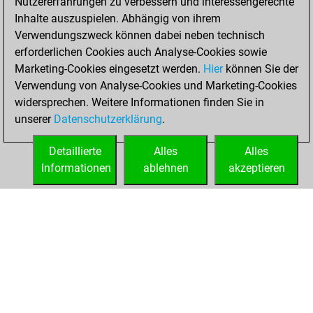
Nutzererfahrungen zu verbessern und interessengerechte
Inhalte auszuspielen. Abhängig von ihrem
You created
Verwendungszweck können dabei neben technisch
your Studies account
erforderlichen Cookies auch Analyse-Cookies sowie
Studies
Marketing-Cookies eingesetzt werden.
Hier
können Sie der
Mittwoch,
Verwendung von Analyse-Cookies und Marketing-Cookies
Dezember 2, 2020
widersprechen. Weitere Informationen finden Sie in
unserer
Datenschutzerklärung
.
You created
your Fritz account
Detaillierte
Alles
Alles
Fritz
Informationen
ablehnen
akzeptieren