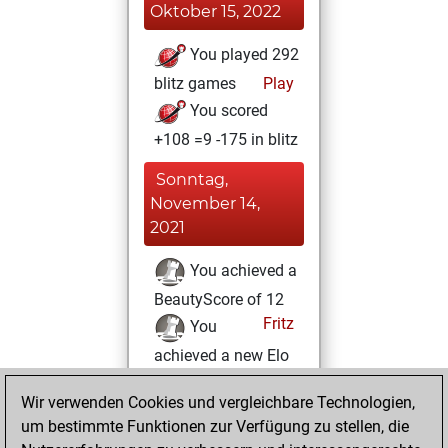
Oktober 15, 2022
You played 292
blitz games
Play
You scored
+108 =9 -175 in blitz
Sonntag,
November 14,
2021
You achieved a
BeautyScore of 12
Fritz
You
achieved a new Elo
of 1553
Wir verwenden Cookies und vergleichbare Technologien,
Mittwoch,
um bestimmte Funktionen zur Verfügung zu stellen, die
November 3, 2021