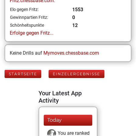
Fritz.chessbase.com:
1553
Elo gegen Fritz:
0
Gewinnpartien Fritz:
12
Schönheitspunkte
Erfolge gegen Fritz...
Keine Drills auf
Mymoves.chessbase.com
STARTSEITE
EINZELERGEBNISSE
Your Latest App
Activity
Today
You are ranked