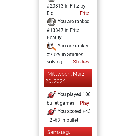
#20813 in Fritz by
Elo
Fritz
You are ranked
#13347 in Fritz
Beauty
You are ranked
#7029 in Studies
solving
Studies
Mittwoch, März
20, 2024
You played 108
bullet games
Play
You scored +43
=2 -63 in bullet
Samstag,