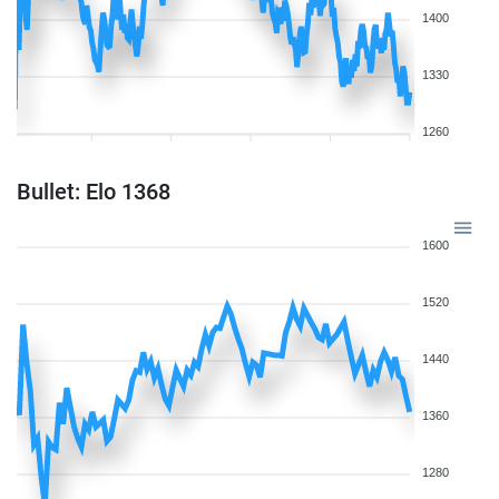
1400
1330
1260
Bullet: Elo 1368
1600
1520
1440
1360
1280