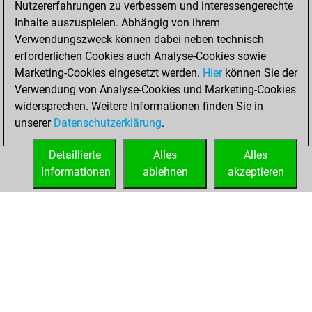
Nutzererfahrungen zu verbessern und interessengerechte
Fritz
You
Inhalte auszuspielen. Abhängig von ihrem
achieved a new Elo
Verwendungszweck können dabei neben technisch
of 1595
erforderlichen Cookies auch Analyse-Cookies sowie
Marketing-Cookies eingesetzt werden.
Hier
können Sie der
Freitag, Januar
Verwendung von Analyse-Cookies und Marketing-Cookies
22, 2021
widersprechen. Weitere Informationen finden Sie in
unserer
Datenschutzerklärung
.
You created
your Fritz account
Detaillierte
Alles
Alles
Fritz
Informationen
ablehnen
akzeptieren