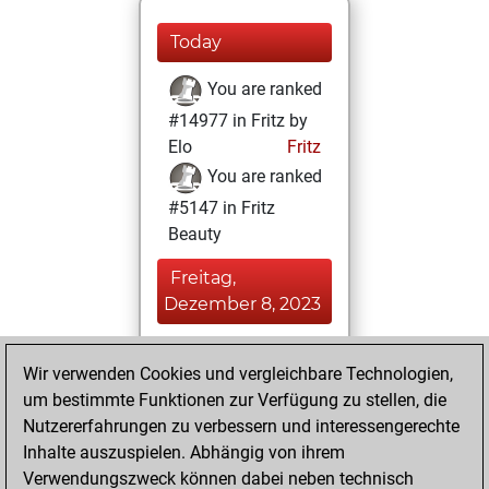
Today
You are ranked
#14977 in Fritz by
Elo
Fritz
You are ranked
#5147 in Fritz
Beauty
Freitag,
Dezember 8, 2023
You achieved a
Wir verwenden Cookies und vergleichbare Technologien,
BeautyScore of 59
um bestimmte Funktionen zur Verfügung zu stellen, die
Fritz
You
Nutzererfahrungen zu verbessern und interessengerechte
achieved a new Elo
Inhalte auszuspielen. Abhängig von ihrem
of 1588
Verwendungszweck können dabei neben technisch