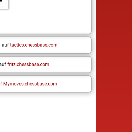
g auf
tactics.chessbase.com
 auf
fritz.chessbase.com
uf
Mymoves.chessbase.com