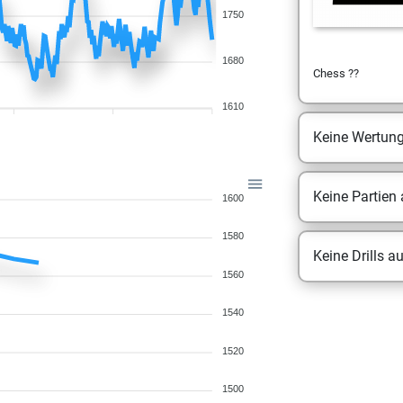
1750
1680
Chess ??
1610
Keine Wertun
Keine Partien
1600
1580
Keine Drills a
1560
1540
1520
1500