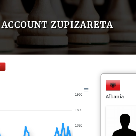
ACCOUNT ZUPIZARETA
E
1960
Albania
1890
1820