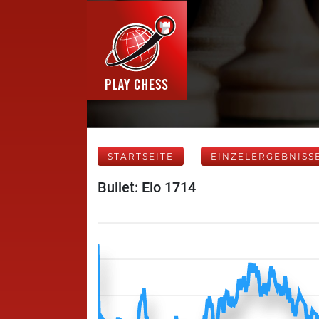
STARTSEITE
EINZELERGEBNISS
Bullet: Elo 1714