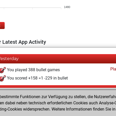
1480
E
 Latest App Activity
Yesterday
Pl
You played 388 bullet games
You scored +158 =1 -229 in bullet
Mittwoch, Juli 15, 2026
estimmte Funktionen zur Verfügung zu stellen, die Nutzererfah
Pl
You played 12 blitz games
 dabei neben technisch erforderlichen Cookies auch Analyse-C
ng-Cookies widersprechen. Weitere Informationen finden Sie in
You scored +1 =0 -11 in blitz