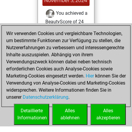
November 3, 2024
You achieved a
BeautyScore of 24
Fritz
You
Wir verwenden Cookies und vergleichbare Technologien,
achieved a new Elo
um bestimmte Funktionen zur Verfügung zu stellen, die
of 1593
Nutzererfahrungen zu verbessern und interessengerechte
Inhalte auszuspielen. Abhängig von ihrem
Sonntag, Februar
Verwendungszweck können dabei neben technisch
18, 2024
erforderlichen Cookies auch Analyse-Cookies sowie
Marketing-Cookies eingesetzt werden.
Hier
können Sie der
You created
Verwendung von Analyse-Cookies und Marketing-Cookies
your Fritz account
widersprechen. Weitere Informationen finden Sie in
Fritz
You
unserer
Datenschutzerklärung
.
created your Studies
account
Studies
Detaillierte
Alles
Alles
Informationen
ablehnen
akzeptieren