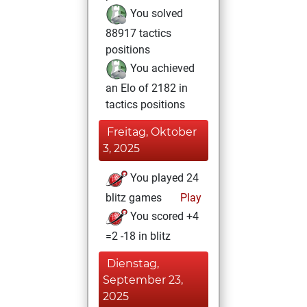
You solved
88917 tactics
positions
You achieved
an Elo of 2182 in
tactics positions
Freitag, Oktober
3, 2025
You played 24
blitz games
Play
You scored +4
=2 -18 in blitz
Dienstag,
September 23,
2025