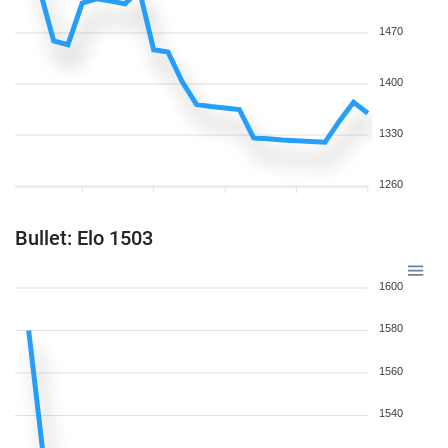
1470
1400
1330
1260
Bullet: Elo 1503
1600
1580
1560
1540