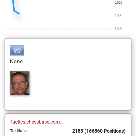
1520
1500
1480
None
Tactics.chessbase.com:
2183 (166860 Positions)
Taktikelo: