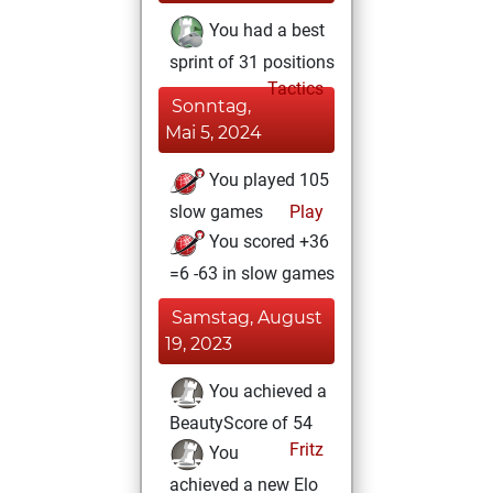
You had a best
sprint of 31 positions
Tactics
Sonntag,
Mai 5, 2024
You played 105
slow games
Play
You scored +36
=6 -63 in slow games
Samstag, August
19, 2023
You achieved a
BeautyScore of 54
Fritz
You
achieved a new Elo