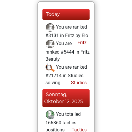
Today
You are ranked
#3131 in Fritz by Elo
Fritz
You are
ranked #5444 in Fritz
Beauty
You are ranked
#21714 in Studies
solving
Studies
Sonntag,
Oktober 12, 2025
You totalled
166860 tactics
positions
Tactics