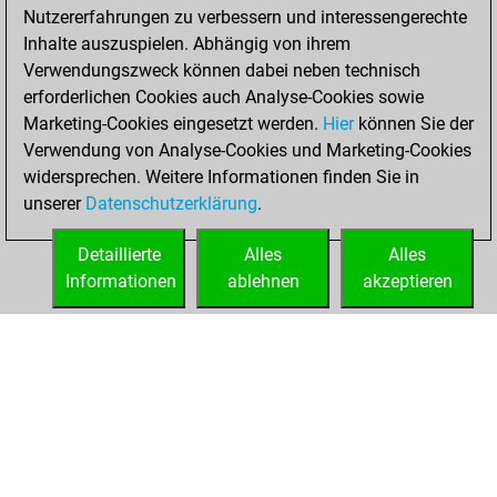
bullet games
Play
Nutzererfahrungen zu verbessern und interessengerechte
You scored +0
Inhalte auszuspielen. Abhängig von ihrem
=0 -2 in bullet
Verwendungszweck können dabei neben technisch
erforderlichen Cookies auch Analyse-Cookies sowie
Sonntag,
Marketing-Cookies eingesetzt werden.
Hier
können Sie der
Dezember 20,
Verwendung von Analyse-Cookies und Marketing-Cookies
2020
widersprechen. Weitere Informationen finden Sie in
unserer
Datenschutzerklärung
.
You created
your Fritz account
Detaillierte
Alles
Alles
Fritz
Informationen
ablehnen
akzeptieren