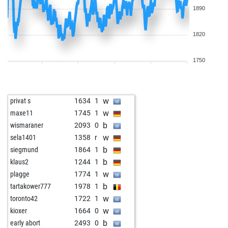
1890
1820
1750
w
privat s
1634
1
w
maxe11
1745
1
b
wismaraner
2093
0
w
sela1401
1358
r
b
siegmund
1864
1
b
klaus2
1244
1
w
plagge
1774
1
b
tartakower777
1978
1
w
toronto42
1722
1
w
kioxer
1664
0
b
early abort
2493
0