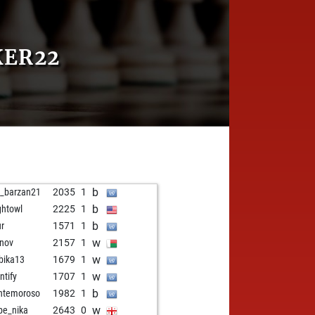
KER22
b
o_barzan21
2035
1
b
ghtowl
2225
1
b
ur
1571
1
w
inov
2157
1
w
bika13
1679
1
w
ntify
1707
1
b
ntemoroso
1982
1
w
e_nika
2643
0