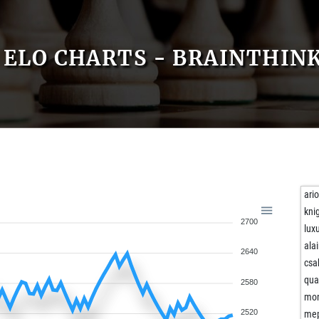
ELO CHARTS - BRAINTHIN
ari
kni
2700
lux
ala
2640
csa
qua
2580
mo
2520
mep