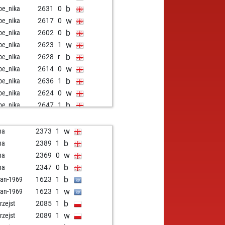
b
e_nika
2631
0
w
e_nika
2617
0
b
e_nika
2602
0
w
e_nika
2623
1
b
e_nika
2628
r
w
e_nika
2614
0
b
e_nika
2636
1
w
e_nika
2624
0
b
e_nika
2647
1
w
e_nika
2635
0
b
e_nika
2622
0
w
na
2373
1
w
e_nika
2608
0
b
na
2389
1
b
e_nika
2592
0
w
na
2369
0
w
e_nika
2574
0
b
na
2347
0
b
e_nika
2593
1
b
tan-1969
1623
1
w
e_nika
2575
0
w
tan-1969
1623
1
b
e_nika
2556
0
b
rzejst
2085
1
w
e_nika
2535
0
w
rzejst
2089
1