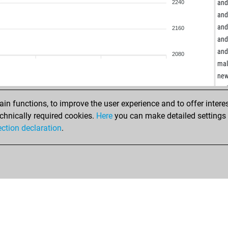
mep
and
2240
mep
and
mep
and
2160
mep
and
mep
and
2080
mep
mal
mep
new
mep
me
mep
wis
n functions, to improve the user experience and to offer interes
mep
mal
chnically required cookies.
Here
you can make detailed settings o
mep
can
ection declaration
.
mep
sei
mep
myl
mep
mal
mep
sas
mep
neo
mep
mal
mep
mal
mep
mal