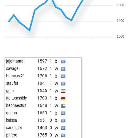
1500
1400
1300
b
jajemama
1597
1
w
savage
1672
r
b
brancusi21
1706
1
w
staufer
1841
1
w
gollii
1545
1
b
neil_cassidy
1700
1
w
hephaestus
1648
1
b
gridon
1659
1
b
kaissa
1651
0
w
sarah_24
1463
0
w
piffero
1765
0