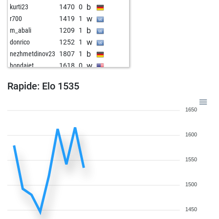
b
kurti23
1470
0
w
r700
1419
1
b
m_abali
1209
1
w
donrico
1252
1
b
nezhmetdinov23
1807
1
w
hondajet
1618
0
b
noodles1
1686
0
Rapide: Elo 1535
b
skakløber
1592
0
w
tzu2
1223
1
1650
1600
1550
1500
1450